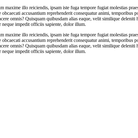
am maxime illo reiciendis, ipsam iste fuga tempore fugiat molestias pra
e obcaecati accusantium reprehenderit consequatur animi, temporibus por
facere omnis? Quisquam quibusdam alias eaque, velit similique deleniti
neque impedit officiis sapiente, dolor illum.
am maxime illo reiciendis, ipsam iste fuga tempore fugiat molestias pra
e obcaecati accusantium reprehenderit consequatur animi, temporibus por
facere omnis? Quisquam quibusdam alias eaque, velit similique deleniti
neque impedit officiis sapiente, dolor illum.